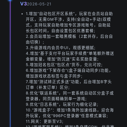
V3
2026-05-21
1.增加“自动包区开区系统”，玩家在会员站自助
开区，无需GM干涉，支持(全自动+手动)双模
式，支持玩家自助增加专区游戏账号，自助延
长包区时间，自由设置包区优惠套餐;
2.会员站增加一套暗黑模板（2套并存，后台自
由切换）;
3.升级游戏内会员中UI，观感更细腻;
4.增加“基于支付平台玩家手续费”单笔额外赠送
金额变量，增加“防沉迷”实名奖励变量;
5.增加冠名包区“包区点”货币，兑比可控;
6.增加游戏“下架存仓”(盒子端自动同步)功能，
增加游戏状态标签与盒子同步;
7.增加“测试转正式多送”功能，后台增加B字头
订单（补发订单）区分;
8.优化“联运系统”，同一套系统自动区分盒子或
登录器，同页面精确到单一游戏;
9.优化“日志系统”，玩家行为细化记录;
10.“游戏盒子”：增加1条海外加速线路，迎合海
外玩家，优化"996PC登录器"任意模式兼容;
11.网关：更新至V3;