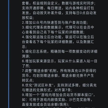
套餐，权益规则自定义，数据与游戏实时同步;
支持开通即赠、每日赠送，站内各种权益打包
发放，自动按天补差升级，支持每日0点自动发
放权益;
2.增加公众号内快速签到与账户查询功能;
3.细化代理系统数据展示，代理可以在会员中
心查看到自己名下每个玩家的详细数据;
4.强化联运独立后台功能，联运可以在独立后
台查看名下每个玩家的详细数据，以及数据汇
总;
5.细化日志系统，精确到每一项数据变动的详细
溯源;
6.增加玩家来源显示，玩家从什么渠道入站一目
了然;
7.调整“赠送余额”机制，所有除真充以外获得的
货币，均划到赠送余额，赠送余额兑换不产生
转区点;
8.优化“测试区补发”，支持测试多赠，细分真充
与赠送的兑换形式，对齐第7条;
9.增加一个“游戏内增加会员站货币脚本接口”，
如：可用于游戏内剧情奖励、沙巴克奖励等，
直接发放成会员站余额(慎用);