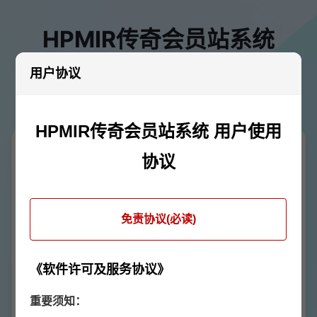
HPMIR传奇会员站系统
用户协议
解压密码：进入QQ群4489804获取
网关+脚本+补丁.zip
兼容996PC，新GOM，GOM1108，LF等其他引
擎
下载密码：联系客服