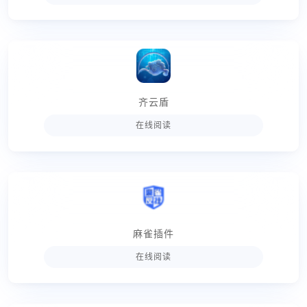
齐云盾
在线阅读
麻雀插件
在线阅读