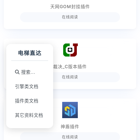
天网GOM封挂插件
在线阅读
电梯直达
裁决_C版本插件
搜索...
在线阅读
引擎类文档
插件类文档
其它资料文档
神盾插件
在线阅读