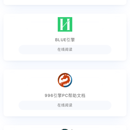
BLUE引擎
在线阅读
996引擎PC帮助文档
在线阅读