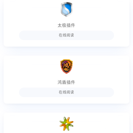
太极插件
在线阅读
鸿盾插件
在线阅读