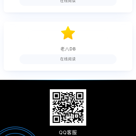
在线阅读
老八DB
在线阅读
QQ客服