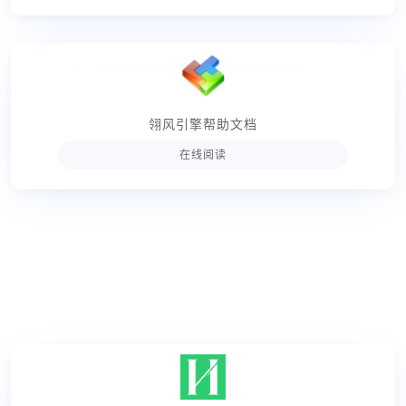
翎风引擎帮助文档
在线阅读
主流插件帮助文档