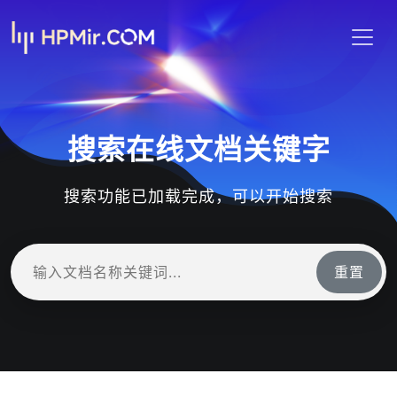
搜索在线文档关键字
搜索功能已加载完成，可以开始搜索
重置